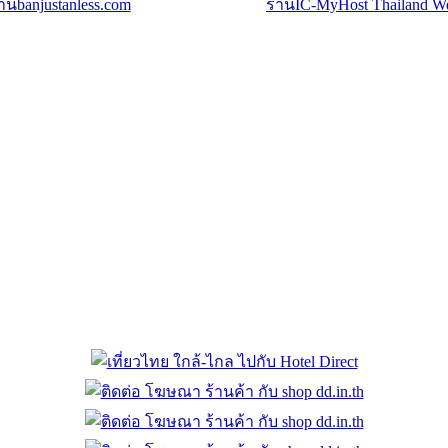
้านbanjustanless.com
ร้านbanjustanless.