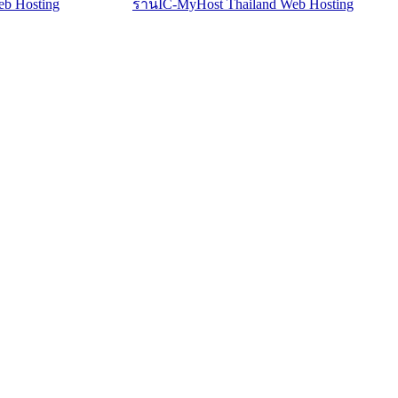
com
ร้านIC-MyHost Thailand Web Hosting