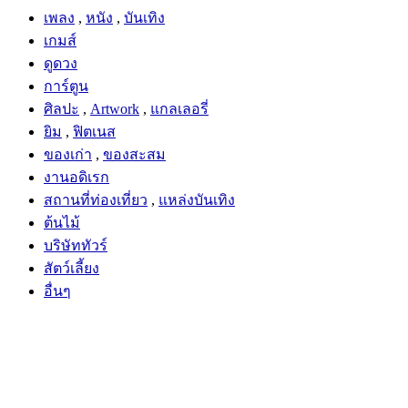
เพลง
,
หนัง
,
บันเทิง
เกมส์
ดูดวง
การ์ตูน
ศิลปะ
,
Artwork
,
แกลเลอรี่
ยิม
,
ฟิตเนส
ของเก่า
,
ของสะสม
งานอดิเรก
สถานที่ท่องเที่ยว
,
แหล่งบันเทิง
ต้นไม้
บริษัททัวร์
สัตว์เลี้ยง
อื่นๆ