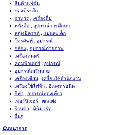
สินค้าแฟชั่น
ของที่ระลึก
อาหาร
,
เครื่องดื่ม
หนังสือ
,
อุปกรณ์การศึกษา
หญิงมีครรภ์
,
แม่และเด็ก
โทรศัพท์
,
อุปกรณ์
กล้อง
,
อุปกรณ์ถ่ายภาพ
เครื่องดนตรี
คอมพิวเตอร์
,
อุปกรณ์
อุปกรณ์เสริมสวย
เครื่องเขียน
,
เครื่องใช้สำนักงาน
เครื่องใช้ไฟฟ้า
,
อิเลคทรอนิค
กีฬา
,
อุปกรณ์ท่องเที่ยว
เฟอร์นิเจอร์
,
ตกแต่ง
ร้านค้า
,
มินิมาร์ท
อื่นๆ
นันทนาการ