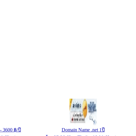
ส
Domain Name .org 1ปี