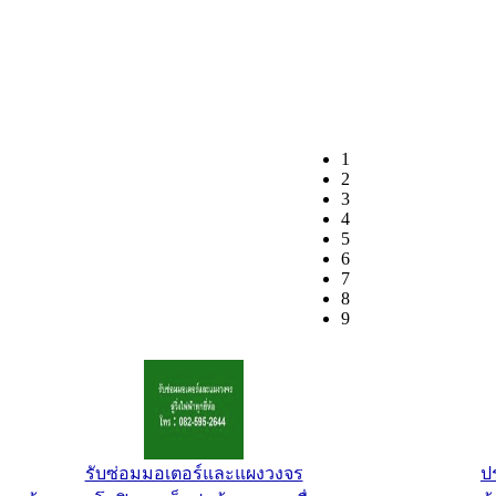
1
2
3
4
5
6
7
8
9
โถสุขภัณฑ์สเตนเลสนั่งยอง
บั