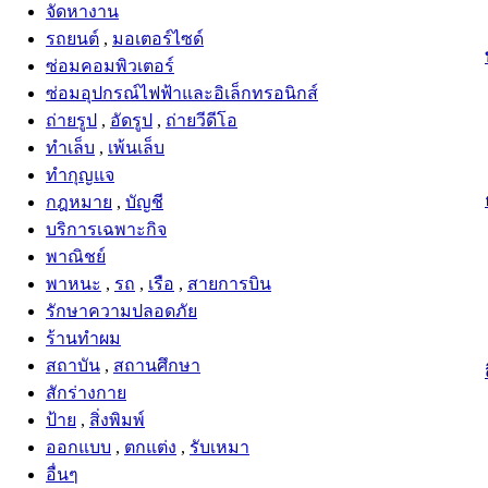
จัดหางาน
รถยนต์
,
มอเตอร์ไซด์
ซ่อมคอมพิวเตอร์
ซ่อมอุปกรณ์ไฟฟ้าและอิเล็กทรอนิกส์
ถ่ายรูป
,
อัดรูป
,
ถ่ายวีดีโอ
ทำเล็บ
,
เพ้นเล็บ
ทำกุญแจ
กฎหมาย
,
บัญชี
บริการเฉพาะกิจ
พาณิชย์
พาหนะ
,
รถ
,
เรือ
,
สายการบิน
รักษาความปลอดภัย
ร้านทำผม
สถาบัน
,
สถานศึกษา
สักร่างกาย
ป้าย
,
สิ่งพิมพ์
ออกแบบ
,
ตกแต่ง
,
รับเหมา
อื่นๆ